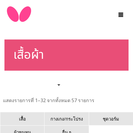
หน้าหลัก
สินค้า
เสื้อผ้า
ผู้เล่น
ตัวแทนจำหน่าย
ยิมพาร์ทเนอร์
เรียงลำดับตามค่าเริ่มต้น
คลังความรู้
แสดงรายการที่ 1–32 จากทั้งหมด 57 รายการ
ข่าว
เกี่ยวกับเรา
เสื้อ
กางเกง/กระโปรง
ชุดวอร์ม
ติดต่อสอบถาม
ผ้าขนหนู
อื่น ๆ