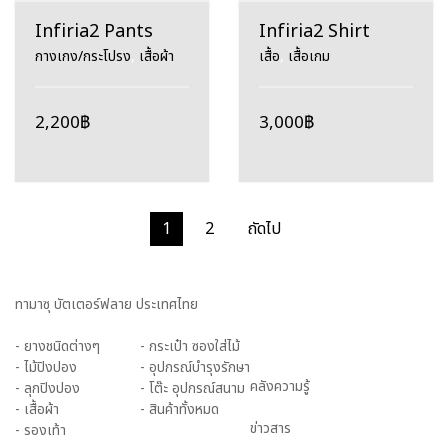
Infiria2 Pants
Infiria2 Shirt
กางเกง/กระโปรง
,
เสื้อผ้า
เสื้อ
,
เสื้อเกม
2,200
฿
3,000
฿
1
2
ถัดไป
ทามาซุ บัตเตอร์ฟลาย ประเทศไทย
- ยางชนิดต่างๆ
- กระเป๋า ซองใส่ไม้
- ไม้ปิงปอง
- อุปกรณ์บำรุงรักษา
คลังความรู้
- ลุกปิงปอง
- โต๊ะ อุปกรณ์สนาม
- เสื้อผ้า
- สินค้าทั้งหมด
ข่าวสาร
- รองเท้า