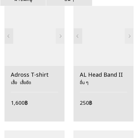
ไทย
70th Anniversary Edition
Adriana Díaz (PUR)
Cart
cellulose nanofiber
Cheng I-Ching (TPE)
Confidence via comprehension of equipment
DIGNICS
DIGNICS 09C
Dimitrij Ovtcharov (GER)
Franziska
GLAYZER
Harimoto Tomokazu (JPN)
ILIUS
LIN YUN-JU SUPER ZLC
Maharu Yoshimura (JPN)
Adross T-shirt
AL Head Band II
Miwa Harimoto (JPN)
Mizutani Jun (JPN)
เสื้อ
,
เสื้อยืด
อื่น ๆ
OVTCHAROV
Patrick Franziska (GER)
PIMPLE SHAPE
R&D
Recommended Combinations
SHEET
SPONGE
1,600
฿
250
฿
Support
TENERGY
TENERGY 19
Timo Boll (GER)
VISCARIA SUPER ALC
Wishlist
Zhu Yuling (MAC)
Zyre 03
กระบวนการผลิตยางของ BUTTERFLY