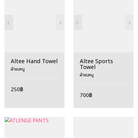
การ์ตูน – วรรณวิสาข์ เอื้อวิริยะโยธิน
ข่าว
คลังความรู้
ความเป็นมา
คุณสมบัติของวัสดุสอดไส้สำหรับไม้
ตะกร้าสินค้า
ทอรัก – ธรรญธร มีแก้ว
ปันปัน – ปัณณทัต ตั้งบวรพิเชฐ
ผู้เล่น
ยิมพาร์ทเนอร์
ร้านค้า
ร้านตัวแทนจำหน่าย
สินค้า
หน้ารวมสินค้า
หน้าหลัก
เกี่ยวกับเรา
แบรนด์ที่ระดับโลกไว้วางใจและเลือกใช้
Altee Hand Towel
Altee Sports
Towel
ผ้าขนหนู
ผ้าขนหนู
250
฿
700
฿